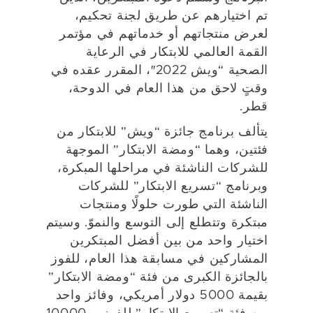
تم اختيارهم عن طريق لجنة تحكيم،
لعرض منتجاتهم أو خدماتهم في مؤتمر
القمة العالمي للابتكار في الرعاية
الصحية “ويش 2022″، المقرر عقده في
وقتٍ لاحق من هذا العام في الدوحة،
قطر.
يتألف برنامج جائزة “ويش” للابتكار من
فئتين، وهما “ومضة الابتكار” الموجهة
للشركات الناشئة في مراحلها المبكرة،
وبرنامج “تسريع الابتكار” للشركات
الناشئة التي طورت حلولًا ومنتجات
مبتكرة وتتطلع إلى التوسع والنموّ. وسيتم
اختيار واحد من بين أفضل المبتكرين
المشاركين في مسابقة هذا العام، للفوز
بالجائزة الكبرى من فئة “ومضة الابتكار”
بقيمة 5000 دولار أمريكي، وفائز واحد
من فئة “تسريع الابتكار” للفوز بـ 10000