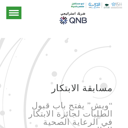
شريك استراتيجي
مسابقة الابتكار
“ويش” يفتح باب قبول
الطلبات لجائزة الابتكار
في الرعاية الصحية